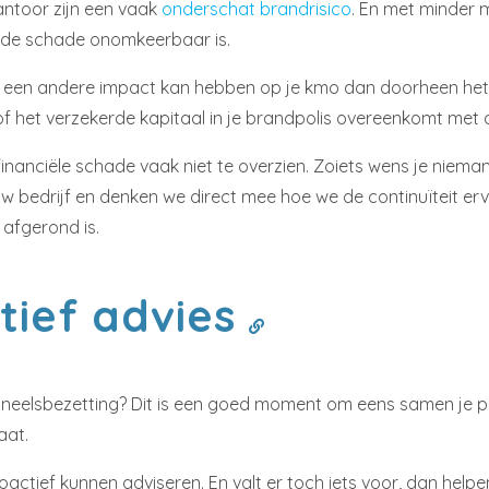
kantoor zijn een vaak
onderschat brandrisico
. En met minder 
 de schade onomkeerbaar is.
 een andere impact kan hebben op je kmo dan doorheen het j
 het verzekerde kapitaal in je brandpolis overeenkomt met 
e financiële schade vaak niet te overzien. Zoiets wens je niema
 bedrijf en denken we direct mee hoe we de continuïteit er
 afgerond is.
tief advies
neelsbezetting? Dit is een goed moment om eens samen je pol
aat.
ctief kunnen adviseren. En valt er toch iets voor, dan helpen