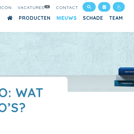
XICON
VACATURES
CONTACT
2
PRODUCTEN
NIEUWS
SCHADE
TEAM
O: WAT
O’S?