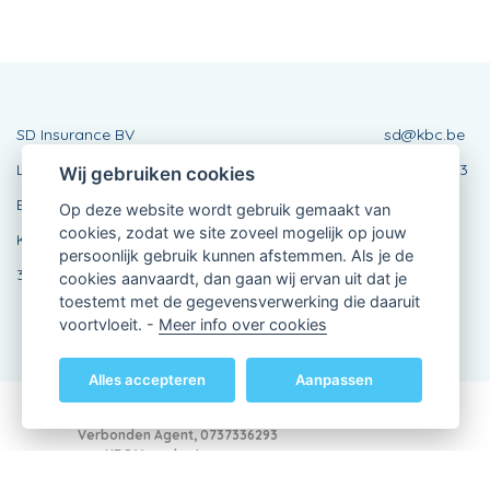
SD Insurance BV
sd@kbc.be
Lichterveldestraat 2 - 8610 Kortemark
0737336293
Wij gebruiken cookies
Burg 47 - 8820 Torhout
Op deze website wordt gebruik gemaakt van
cookies, zodat we site zoveel mogelijk op jouw
Kortemark: 051 56 99 00 - Torhout: 050 21 26
persoonlijk gebruik kunnen afstemmen. Als je de
35
cookies aanvaardt, dan gaan wij ervan uit dat je
toestemt met de gegevensverwerking die daaruit
voortvloeit. -
Meer info over cookies
Alles accepteren
Aanpassen
Verbonden Agent, 0737336293
van KBC Verzekeringen nv
Professor Roger Van Overstraetenplein 2