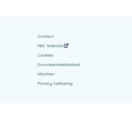
Contact
KBC Website
Cookies
Duurzaamheidsbeleid
Klachten
Privacy Verklaring
Powered by
KBC-Agent
(
versie 3.21.0
)
Bene.be
© 2026 alle rechten voorbehouden